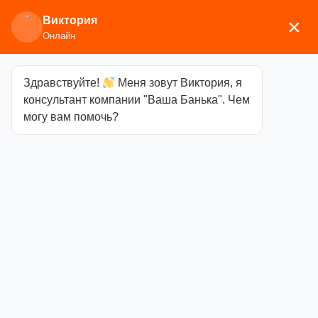
Виктория
×
Онлайн
Здравствуйте!
Меня зовут Виктория, я
Главная
/
Изоляционные и отделочные
консультант компании "Ваша Банька". Чем
материалы
/ Плитка из натурального камня
могу вам помочь?
Плитка из
натурального камня