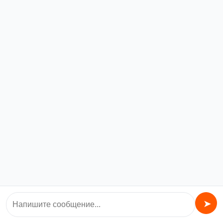
Камин МЮНХЕН
ПРИСТЕННО-
УГЛОВОЙ графит
51000,00
₽
В корзину
©️ Все права защищены.
Ваша Банька
➤