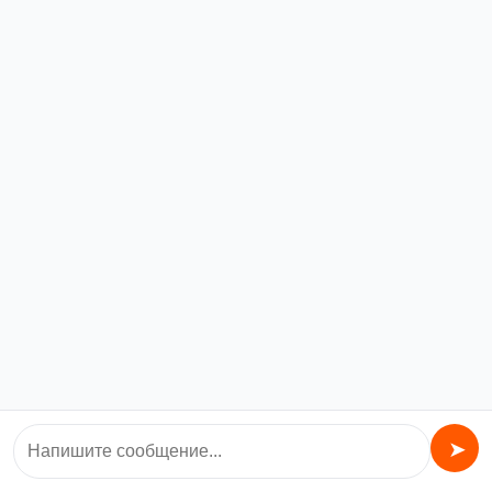
Каминная топка
Печь камин чугунный
ERYK/700 12 кВт
Koza/K9/150
72380,00
₽
95900,00
₽
В корзину
В корзину
©️ Все права защищены.
Ваша Банька
➤