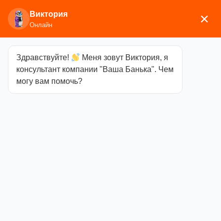
Виктория
×
Онлайн
Здравствуйте!
Меня зовут Виктория, я
Главная
/
Печи для бани
/
Дровяные и
консультант компании "Ваша Банька". Чем
газодровяные печи
/
Ферингер
/ Печи
могу вам помочь?
Печи