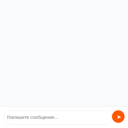
Печь Везувий
УГ САБК-АБ-20-1
газодровяная Скиф
20900,00
₽
Ковка 18 (ДТ-3)
33690,00
₽
В корзину
В корзину
©️ Все права защищены.
Ваша Банька
➤