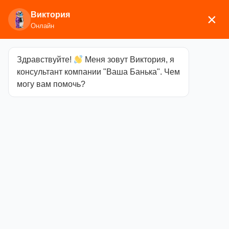
Виктория
×
Онлайн
Здравствуйте!
Меня зовут Виктория, я
Главная
/
Печи для бани
/
Дровяные и
консультант компании "Ваша Банька". Чем
газодровяные печи
/ Газовые печи
могу вам помочь?
Газовые печи