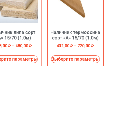
ичник липа сорт
Наличник термоосина
А» 15/70 (1.0м)
сорт «А» 15/70 (1.0м)
8,00
₽
–
480,00
₽
432,00
₽
–
720,00
₽
рите параметры
Выберите параметры