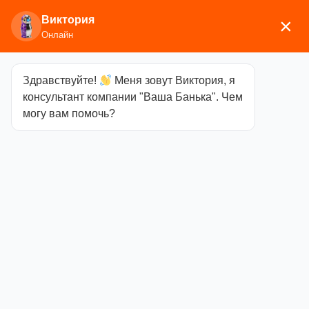
Виктория
×
Онлайн
Здравствуйте!
Меня зовут Виктория, я
Главная
/
Дымоходы и баки
/
Баки для воды
/ Бак
консультант компании "Ваша Банька". Чем
«Комфорт» навесной для воды, 40л
могу вам помочь?
Бак «Комфорт»
навесной для
воды, 40л
Категория
Баки для
воды