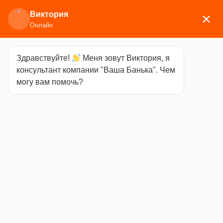
Виктория
×
Онлайн
Здравствуйте!
Меня зовут Виктория, я
Главная
/
Дымоходы и баки
/
Баки для воды
/ Бак
консультант компании "Ваша Банька". Чем
на трубе 55л ф115 Везувий
могу вам помочь?
Бак на трубе
55л ф115
Везувий
Категория
Баки для
воды