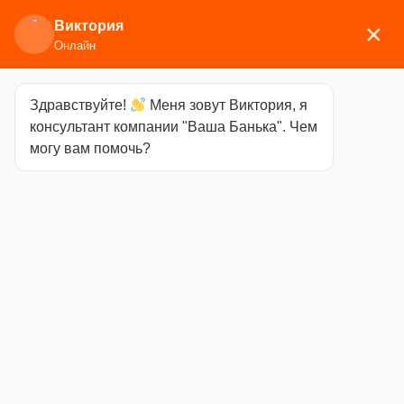
Виктория
×
Онлайн
Здравствуйте!
Меня зовут Виктория, я
Главная
/
Аксессуары для бани
/
Ковши,
консультант компании "Ваша Банька". Чем
черпаки
/ Черпак мастер 1.5л нерж ручка-бук
могу вам помочь?
Черпак мастер
1.5л нерж
ручка-бук
Категория
Ковши,
черпаки