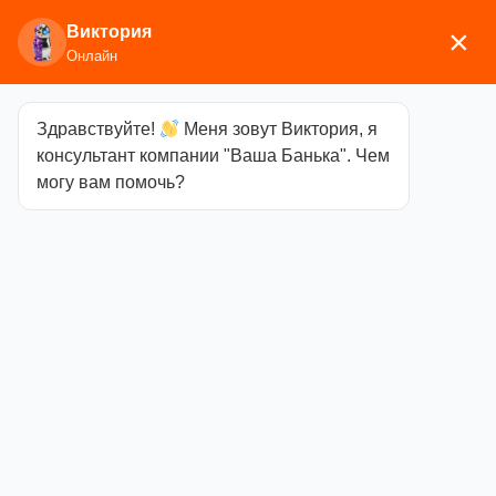
Виктория
×
Онлайн
Здравствуйте!
Меня зовут Виктория, я
Главная
/
Аксессуары для бани
/
Каминные и
консультант компании "Ваша Банька". Чем
печные аксессуары
/ Дровница Везувий Кованая
могу вам помочь?
D170B
Дровница
Везувий
Кованая D170B
Категория
Каминные и печные
аксессуары