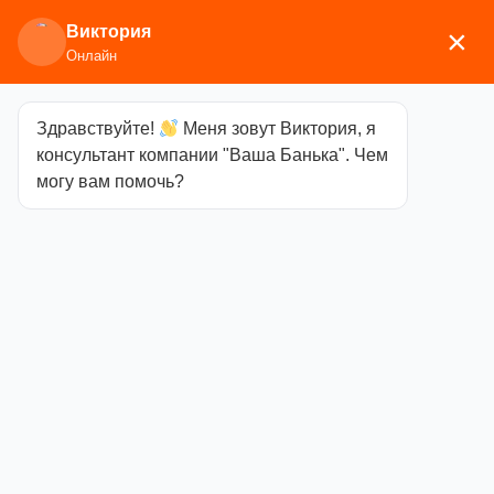
Виктория
×
Онлайн
Здравствуйте!
Меня зовут Виктория, я
Главная
/
Двери и окна
/
Стеклянные
консультант компании "Ваша Банька". Чем
двери
/
Основная серия
/ Дверь Doorwood Бронза
могу вам помочь?
1800х600
Дверь
Doorwood
Бронза
1800х600
Категория
Основная серия