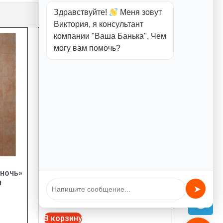
Здравствуйте!
Меня зовут
Виктория, я консультант
компании "Ваша Банька". Чем
могу вам помочь?
 ночь»
Дверь Doorwood бронза мат
я
1900х700 6мм 2 петли Хвоя
➤
9950,00
₽
В корзину