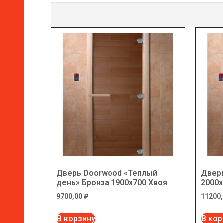
Дверь Doorwood «Теплый
Дверь
день» Бронза 1900х700 Хвоя
2000х
9700,00
₽
11200
В корзину
В кор