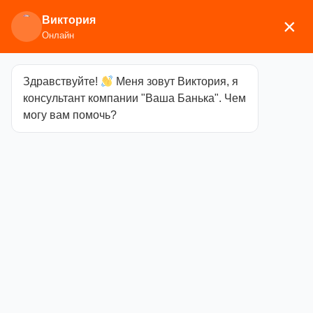
Виктория
×
Онлайн
Здравствуйте!
Меня зовут Виктория, я
Главная
/
Двери и окна
/
Стеклянные
консультант компании "Ваша Банька". Чем
двери
/
Основная серия
/ Дверь Doorwood Бронза
могу вам помочь?
матовая 1800х700
Дверь
Doorwood
Бронза
матовая
1800х700
Категория
Основная серия