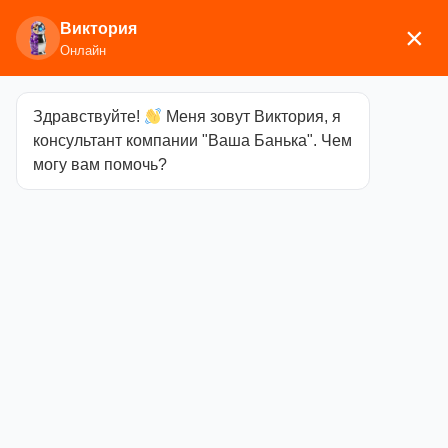
Виктория
×
Онлайн
Здравствуйте!
Меня зовут Виктория, я
Главная
/
Двери и окна
/
Стеклянные двери
/
С
консультант компании "Ваша Банька". Чем
рисунками серия
/ Дверь Doorwood «Дженифер»
могу вам помочь?
Графит 1900х700
Дверь
Doorwood
«Дженифер»
Графит
1900х700
Категория
С
рисунками серия