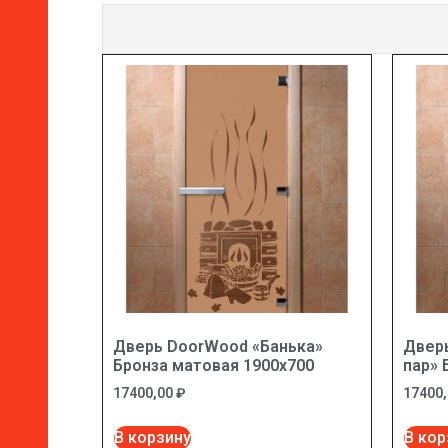
Дверь DoorWood «Банька»
Двер
Бронза матовая 1900х700
пар» 
17400,00
₽
17400
В корзину
В кор