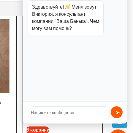
Здравствуйте!
Меня зовут
Виктория, я консультант
компании "Ваша Банька". Чем
могу вам помочь?
»
Дверь Doorwood «Березка»
Сатин 1900х700
➤
17400,00
₽
В корзину