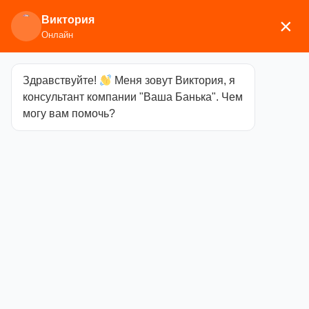
Виктория
×
Онлайн
Здравствуйте!
Меня зовут Виктория, я
Главная
/
Каминное/печное литье
/
Дверки
консультант компании "Ваша Банька". Чем
топочные
/ Дверка ДТ-3 со стеклом 270х230
могу вам помочь?
(Бежецк)
Дверка ДТ-3 со
стеклом
270х230
(Бежецк)
Категория
Дверки
топочные