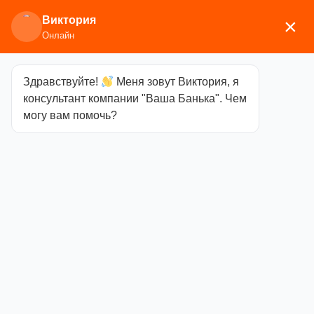
Виктория
×
Онлайн
Здравствуйте!
Меня зовут Виктория, я
Главная
/
Каминное/печное литье
/
Дверки
консультант компании "Ваша Банька". Чем
топочные
/ Дверка ДТГ-8С (Р) «Кижи» топочная
могу вам помочь?
герметичная, 290х325 краш.
Дверка ДТГ-8С
(Р) «Кижи»
топочная
герметичная,
290х325 краш.
Категория
Дверки
топочные