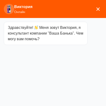
Виктория
×
Онлайн
Здравствуйте!
Меня зовут Виктория, я
Главная
/
Изоляционные и отделочные
консультант компании "Ваша Банька". Чем
материалы
/
Экраны, притопочные листы
/ Экран
могу вам помочь?
500х500 с отверстием ф115
Экран 500х500
с отверстием
ф115
Категория
Экраны,
притопочные листы