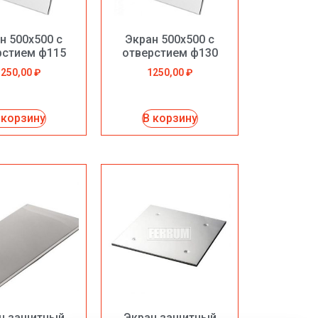
н 500х500 с
Экран 500х500 с
рстием ф115
отверстием ф130
1250,00
₽
1250,00
₽
 корзину
В корзину
н защитный
Экран защитный