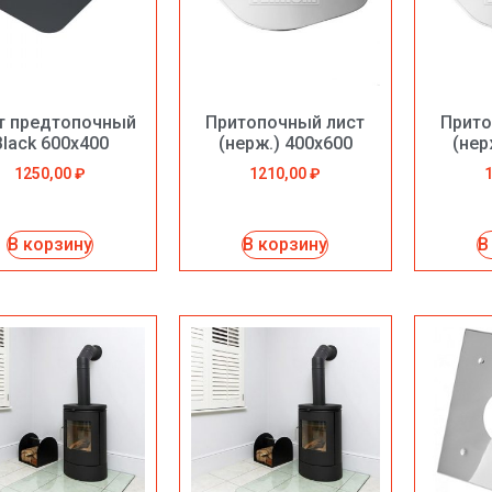
т предтопочный
Притопочный лист
Прито
Black 600х400
(нерж.) 400х600
(нер
1250,00
₽
1210,00
₽
В корзину
В корзину
В