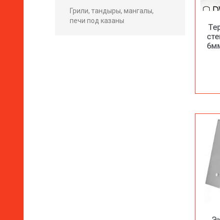
Грили, тандыры, мангалы,
печи под казаны
Те
сте
6м
Эк