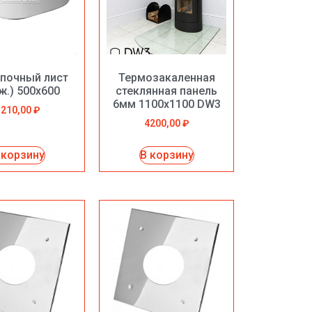
почный лист
Термозакаленная
ж.) 500х600
стеклянная панель
6мм 1100х1100 DW3
1210,00
₽
4200,00
₽
 корзину
В корзину