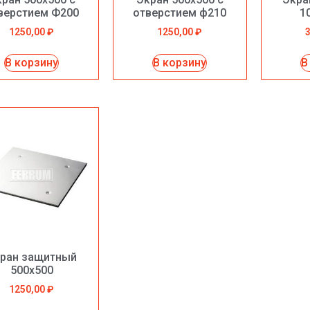
верстием Ф200
отверстием ф210
1
1250,00
₽
1250,00
₽
В корзину
В корзину
В
ран защитный
500х500
1250,00
₽