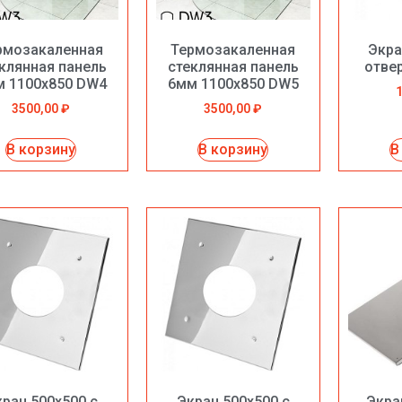
рмозакаленная
Термозакаленная
Экра
клянная панель
стеклянная панель
отве
м 1100х850 DW4
6мм 1100х850 DW5
3500,00
₽
3500,00
₽
В корзину
В корзину
В
ран 500х500 с
Экран 500х500 с
Экра