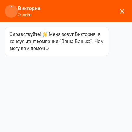
Виктория
×
Онлайн
Здравствуйте!
Меня зовут Виктория, я
Главная
/
Изоляционные и отделочные
консультант компании "Ваша Банька". Чем
материалы
/
Экраны, притопочные
могу вам помочь?
листы
/ Притопочный лист (нерж.) 400х600
Притопочный
лист (нерж.)
400х600
Категория
Экраны,
притопочные листы