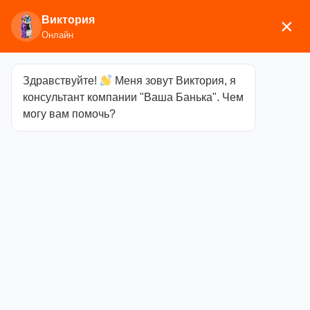
Виктория
×
Онлайн
Здравствуйте!
Меня зовут Виктория, я
Главная
/
Печи для бани
/
Электрические
консультант компании "Ваша Банька". Чем
печи
/
Инжкомцентр ВВД
/ Электрокаменка ВВД
могу вам помочь?
Премьера Руса, 18кВт, с закрытой каменкой
Электрокаменка
ВВД Премьера
Руса, 18кВт, с
закрытой
каменкой
Категория
Инжкомцентр ВВД