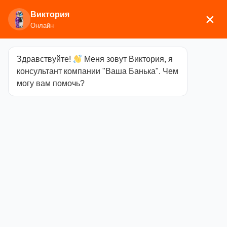
Виктория
×
Онлайн
Здравствуйте!
Меня зовут Виктория, я
Главная
/
Аксессуары для
консультант компании "Ваша Банька". Чем
бани
/
Текстиль
/
Халаты
/ Халат лен с капюшоном
могу вам помочь?
(52-54)
Халат лен с
капюшоном
(52-54)
Категория
Халаты