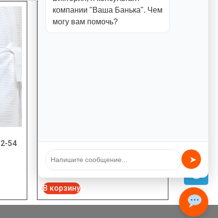
компании "Ваша Банька". Чем
могу вам помочь?
2-54
Халат вафельный Премиум 60-
62
➤
4800,00
₽
В корзину