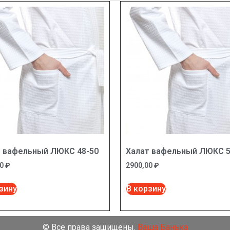
т вафельный ЛЮКС 48-50
Халат вафельный ЛЮКС 5
00
₽
2900,00
₽
зину
В корзину
©️ Все права защищены.
Ваша Банька