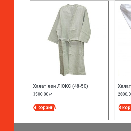
Халат лен ЛЮКС (48-50)
Хала
3500,00
₽
2800,
В корзину
В кор