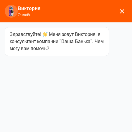
Виктория
×
Онлайн
Здравствуйте!
Меня зовут Виктория, я
Главная
/
Аксессуары для бани
/
Эфирные масла,
консультант компании "Ваша Банька". Чем
ароматизаторы
/ Иланг-Иланг Масло ГлавБаня
могу вам помочь?
Иланг-Иланг
Масло
ГлавБаня
Категория
Эфирные
масла,
ароматизаторы