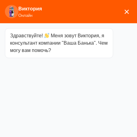
Виктория
×
Онлайн
Здравствуйте!
Меня зовут Виктория, я
Главная
/
Аксессуары для
консультант компании "Ваша Банька". Чем
бани
/
Текстиль
/
Шапки
/ Кепка «Мужик», Войлок
могу вам помочь?
Кепка
«Мужик»,
Войлок
Категория
Шапки