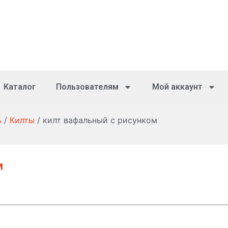
Каталог
Пользователям
Мой аккаунт
ь
/
Килты
/ килт вафальный с рисунком
м