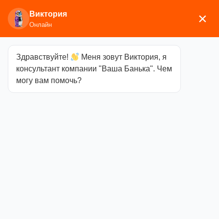
Виктория
×
Онлайн
Здравствуйте!
Меня зовут Виктория, я
Главная
/
Аксессуары для
консультант компании "Ваша Банька". Чем
бани
/
Текстиль
/
Шапки
/ Колпак банный
могу вам помочь?
«Яблоко»
Колпак банный
«Яблоко»
Категория
Шапки