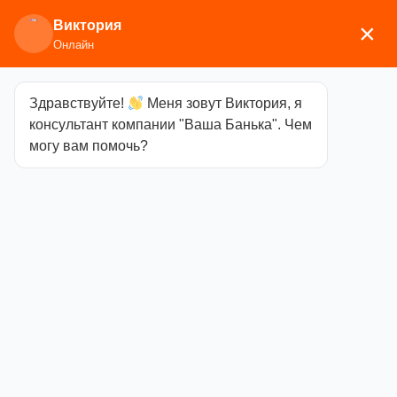
Виктория
×
Онлайн
Здравствуйте!
Меня зовут Виктория, я
Главная
/
Печи для бани
/
Дровяные и
консультант компании "Ваша Банька". Чем
газодровяные
могу вам помочь?
печи
/
Ферингер
/
Аксессуары
/ Контейнер для
подачи воды под камень
Контейнер для
подачи воды
под камень
Категория
Аксессуары