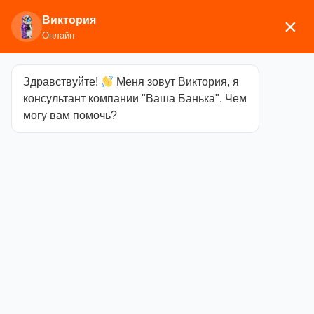
Виктория
×
Онлайн
Здравствуйте!
Меня зовут Виктория, я
Главная
/
Печи для бани
/
Дровяные и
консультант компании "Ваша Банька". Чем
газодровяные
могу вам помочь?
печи
/
Ферингер
/
Аксессуары
/ ПиФ
«Универсальный»
ПиФ
«Универсальный»
Категория
Аксессуары