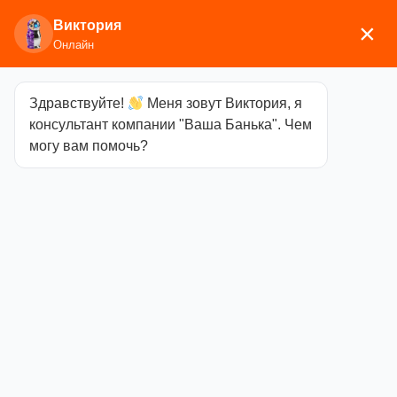
Виктория
×
Онлайн
Здравствуйте!
Меня зовут Виктория, я
Главная
/
Аксессуары для
консультант компании "Ваша Банька". Чем
бани
/
Текстиль
/
Коврики
/ Коврик-сидушка М-13
могу вам помочь?
(ольха)
Коврик-
сидушка М-13
(ольха)
Категория
Коврики