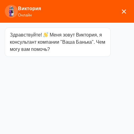
Виктория
×
Онлайн
Здравствуйте!
Меня зовут Виктория, я
Главная
/
Аксессуары для бани
/
Эфирные масла,
консультант компании "Ваша Банька". Чем
ароматизаторы
/ Масло Сансет Чайное дерево
могу вам помочь?
Масло Сансет
Чайное дерево
Категория
Эфирные
масла,
ароматизаторы