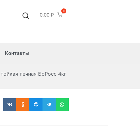
0
0,00
₽
Контакты
тойкая печная БоРосс 4кг