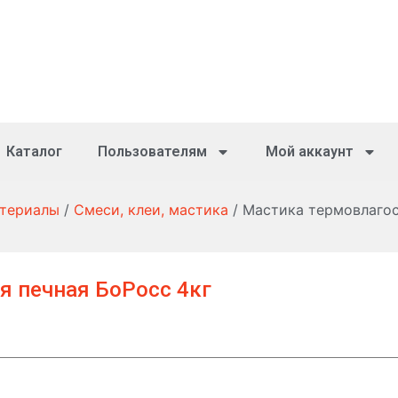
Каталог
Пользователям
Мой аккаунт
атериалы
/
Смеси, клеи, мастика
/ Мастика термовлагос
я печная БоРосс 4кг