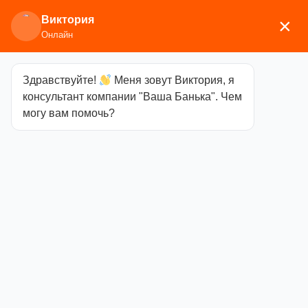
Виктория
×
Онлайн
Здравствуйте!
Меня зовут Виктория, я
Главная
/
Изоляционные и отделочные
консультант компании "Ваша Банька". Чем
материалы
/ Смеси, клеи, мастика
могу вам помочь?
Смеси, клеи, мастика