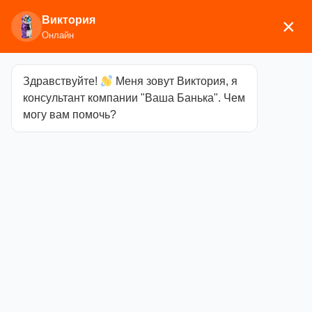
Виктория
×
Онлайн
Здравствуйте!
Меня зовут Виктория, я
Главная
/
Аксессуары для бани
/
Щётки,
консультант компании "Ваша Банька". Чем
мочалки
/ Мочалка лыковая
могу вам помочь?
Мочалка
лыковая
Категория
Щётки,
мочалки