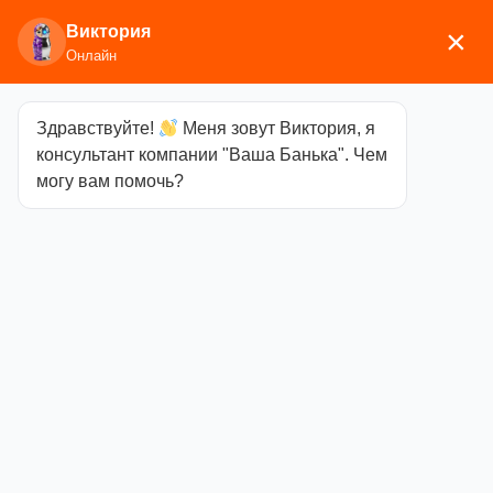
Виктория
×
Онлайн
Здравствуйте!
Меня зовут Виктория, я
Главная
/
Аксессуары для
консультант компании "Ваша Банька". Чем
бани
/
Текстиль
/
Наборы для бани
/ Набор войлок
могу вам помочь?
«Маршал»
Набор войлок
«Маршал»
Категория
Наборы
для бани