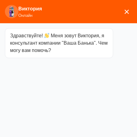
Виктория
×
Онлайн
Здравствуйте!
Меня зовут Виктория, я
Главная
/
Аксессуары для бани
/
Обливные
консультант компании "Ваша Банька". Чем
устройства
/ Обливное устройство 10л с пласт.
могу вам помочь?
вставкой
Обливное
устройство 10л
с пласт.
вставкой
Категория
Обливные
устройства