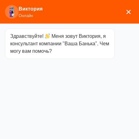
Виктория
×
Онлайн
Здравствуйте!
Меня зовут Виктория, я
Главная
/
Аксессуары для бани
/ Обливные
консультант компании "Ваша Банька". Чем
устройства
могу вам помочь?
Обливные
устройства