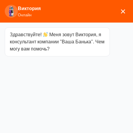
Виктория
×
Онлайн
Здравствуйте!
Меня зовут Виктория, я
Главная
/
Печи для бани
/
Дровяные и
консультант компании "Ваша Банька". Чем
газодровяные печи
/
Aston
/ Печь для бани ASTON
могу вам помочь?
12
Печь для бани
ASTON 12
Категория
Aston
Объём
до 12 м3