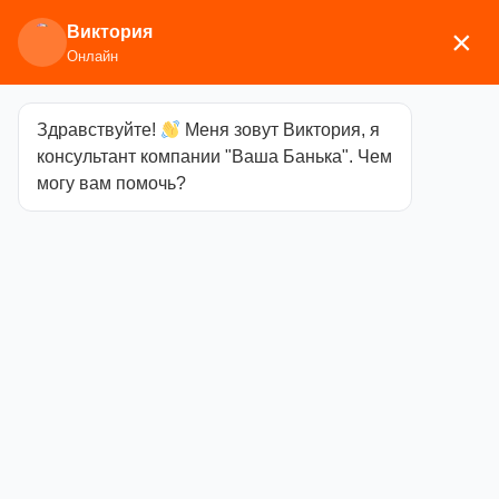
Виктория
×
Онлайн
Здравствуйте!
Меня зовут Виктория, я
Главная
/
Печи для бани
/
Дровяные и
консультант компании "Ваша Банька". Чем
газодровяные печи
/
Березка
/
Чугунные банные
могу вам помочь?
печи
/ Печь-камин Берёзка «Воевода» 15
сетчатый кожух
Печь-камин
Берёзка
«Воевода» 15
сетчатый
кожух
Категория