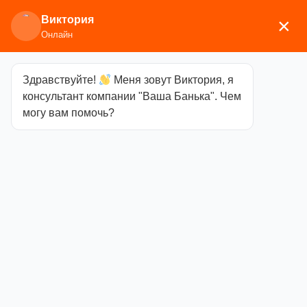
Виктория
×
Онлайн
Здравствуйте!
Меня зовут Виктория, я
Главная
/
Печи для бани
/
Дровяные и
консультант компании "Ваша Банька". Чем
газодровяные печи
/
Березка
/
Чугунные банные
могу вам помочь?
печи
/ Печь NEXT 26 ДТ-4 сетка премиум ЗК нерж
Печь NEXT 26
ДТ-4 сетка
премиум ЗК
нерж
Категория
Чугунные банные
печи