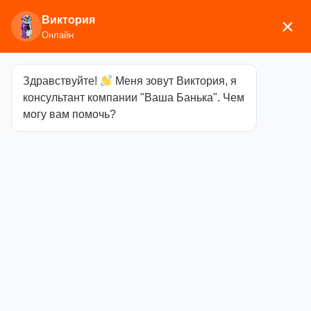
Виктория
×
Онлайн
Здравствуйте!
Меня зовут Виктория, я
Главная
/
Печи для бани
/
Дровяные и
консультант компании "Ваша Банька". Чем
газодровяные печи
/
Везувий
/
Чугунные банные
могу вам помочь?
печи
/ Печь Везувий Легенда Стандарт 12 (ДТ-3С)
Печь Везувий
Легенда
Стандарт 12
(ДТ-3С)
Категория
Чугунные банные
печи