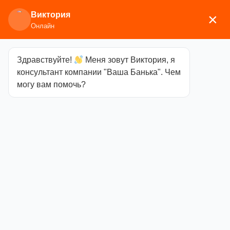
Виктория
×
Онлайн
Здравствуйте!
Меня зовут Виктория, я
Главная
/
Печи для бани
/
Дровяные и
консультант компании "Ваша Банька". Чем
газодровяные печи
/
Везувий
/
Чугунные банные
могу вам помочь?
печи
/ Печь ВЕЗУВИЙ Легенда Стандарт 28
(ДТ-4С)
Печь ВЕЗУВИЙ
Легенда
Стандарт 28
(ДТ-4С)
Категория
Чугунные банные