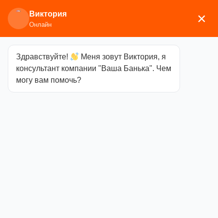
Виктория
×
Онлайн
Здравствуйте!
Меня зовут Виктория, я
Главная
/
Каминное/печное литье
/
Плиты
/ Плита
консультант компании "Ваша Банька". Чем
1-конфор. П1-5А (Р) 512х512мм
могу вам помочь?
Плита 1-
конфор. П1-5А
(Р) 512х512мм
Категория
Плиты