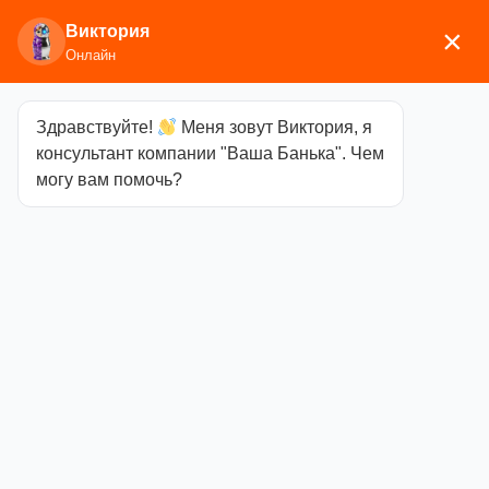
Виктория
×
Онлайн
Здравствуйте!
Меня зовут Виктория, я
Главная
/
Каминное/печное литье
/ Плиты
консультант компании "Ваша Банька". Чем
могу вам помочь?
Плиты