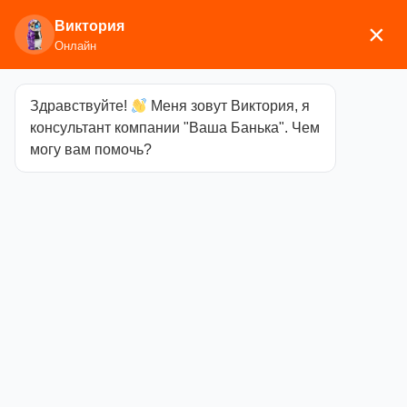
Виктория
×
Онлайн
Здравствуйте!
Меня зовут Виктория, я
Главная
/
Аксессуары для
консультант компании "Ваша Банька". Чем
бани
/
Текстиль
/
Рукавицы, тапочки
/ Рукавица
могу вам помочь?
для бани с вышивкой
Рукавица для
бани с
вышивкой
Категория
Рукавицы, тапочки