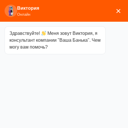
Виктория
×
Онлайн
Здравствуйте!
Меня зовут Виктория, я
Главная
/
Аксессуары для
консультант компании "Ваша Банька". Чем
бани
/
Текстиль
/
Рукавицы, тапочки
/ Рукавицы
могу вам помочь?
для парения Woodson цвет темно-серый
Рукавицы для
парения
Woodson цвет
темно-серый
Категория
Рукавицы, тапочки