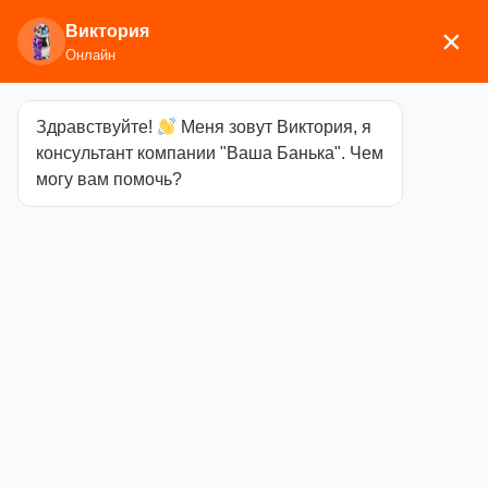
Виктория
×
Онлайн
Здравствуйте!
Меня зовут Виктория, я
Главная
/
Сопутствующие
консультант компании "Ваша Банька". Чем
товары
/
Освещение
/ Светильник керамический,
могу вам помочь?
«Белый» арт408 Шайба
Светильник
керамический,
«Белый»
арт408 Шайба
Категория
Освещение