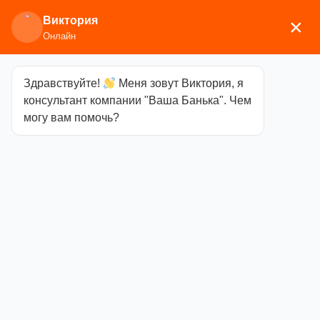
Виктория
×
Онлайн
Здравствуйте!
Меня зовут Виктория, я
Главная
/
Печи для бани
/
Электрические
консультант компании "Ваша Банька". Чем
печи
/
Инжкомцентр ВВД
/ ТЭНы для
могу вам помочь?
электрокаменки Премьера 1кВт
ТЭНы для
электрокаменки
Премьера 1кВт
Категория
Инжкомцентр ВВД