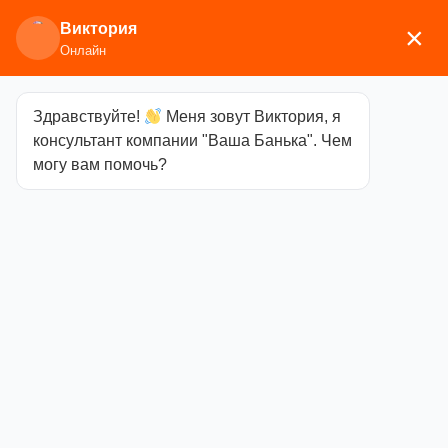
Виктория
×
Онлайн
Здравствуйте!
Меня зовут Виктория, я
Главная
/
Печи для бани
/
Дровяные и
консультант компании "Ваша Банька". Чем
газодровяные печи
/
Варвара
/ Терма Каменка
могу вам помочь?
Мини удл. топка
Терма Каменка
Мини удл.
топка
Категория
Варвара