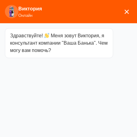
Виктория
×
Онлайн
Здравствуйте!
Меня зовут Виктория, я
Главная
/
Аксессуары для бани
/
Термометры,
консультант компании "Ваша Банька". Чем
гигрометры, часы
/ Термогигрометр СБО-3ТГ
могу вам помочь?
«Сердце»
Термогигрометр
СБО-3ТГ
«Сердце»
Категория
Термометры,
гигрометры, часы